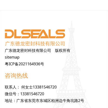
广东德龙密封科技有限公司 版权所有
sitemap
粤ICP备2021164936号
咨询热线
联
系
人
：
何女士13381546720
微
信
号
：
13381546720
地
址
：
广东省东莞市东城区柏洲边牛角坑路2号