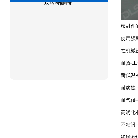
密封件
使用频
在机械
耐热-工
耐低温
耐腐蚀
耐气候
高润化
不粘附
绝缘-能