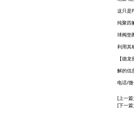
这只是
纯聚四
球阀垫
利用其
【德龙
解的信
电话/微
[上一篇
[下一篇