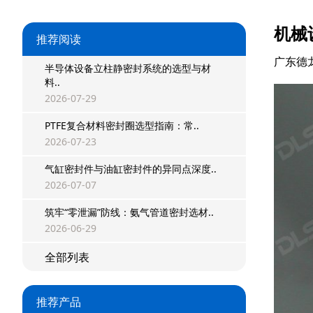
机械
双唇同轴密封
推荐阅读
组合密封
广东德
半导体设备立柱静密封系统的选型与材
料..
重载阶梯组合
2026-07-29
方型组合圈
PTFE复合材料密封圈选型指南：常..
2026-07-23
阶梯型组合
气缸密封件与油缸密封件的异同点深度..
星型组合
2026-07-07
筑牢“零泄漏”防线：氨气管道密封选材..
星型双O组合
2026-06-29
阶梯组合封
全部列表
方形组合封
推荐产品
双唇同轴密封