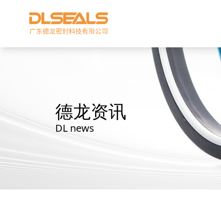
德龙资讯
DL news
星型双O组合
阶梯组合封
方形组合封