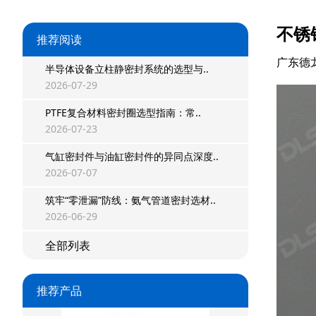
不锈
推荐阅读
星型双O组合
广东德
半导体设备立柱静密封系统的选型与..
阶梯组合封
2026-07-29
方形组合封
PTFE复合材料密封圈选型指南：常..
2026-07-23
双唇同轴密封
气缸密封件与油缸密封件的异同点深度..
组合密封
2026-07-07
重载阶梯组合
筑牢“零泄漏”防线：氨气管道密封选材..
2026-06-29
方型组合圈
全部列表
阶梯型组合
星型组合
推荐产品