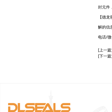
封元件
【德龙
解的信
电话/微
[上一篇
[下一篇