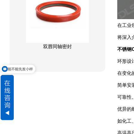
星型双O组合
阶梯组合封
在工业
方形组合封
将深入
双唇同轴密封
不锈钢
环形设
能不能先发小样
在变化
交货期怎么样
简单安
可靠性
优异的
如化工
高温高