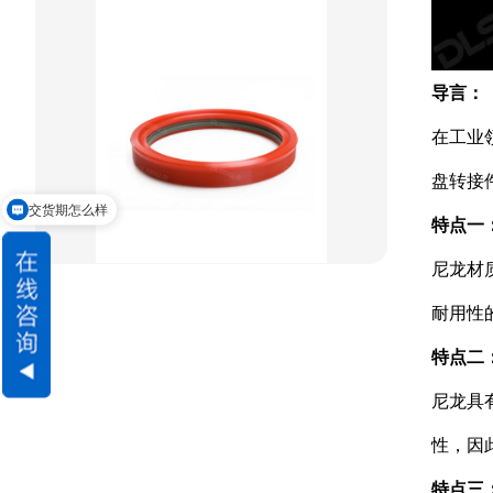
阶梯型组合
星型组合
导言：
星型双O组合
在工业
阶梯组合封
盘转接
方形组合封
交货期怎么样
特点一
双唇同轴密封
尼龙材
耐用性
特点二
尼龙具
性，因
特点三