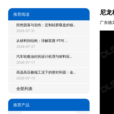
尼龙
推荐阅读
广东德
拒绝脱落与划伤：定制硅胶吸盘的核..
2026-07-31
星型双O组合
从材料到结构：详解双唇 PTFE ..
2026-07-27
阶梯组合封
汽车轮毂油封的设计机理与材料应..
方形组合封
2026-07-17
高温高压极端工况下的密封利器：金..
双唇同轴密封
2026-07-15
组合密封
全部列表
重载阶梯组合
推荐产品
方型组合圈