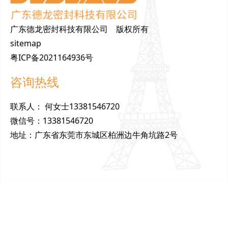
广东德龙密封科技有限公司 版权所有
sitemap
粤ICP备2021164936号
咨询热线
联
系
人
：
何女士13381546720
微
信
号
：
13381546720
地
址
：
广东省东莞市东城区柏洲边牛角坑路2号