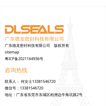
广东德龙密封科技有限公司 版权所有
sitemap
粤ICP备2021164936号
咨询热线
联
系
人
：
何女士13381546720
微
信
号
：
13381546720
地
址
：
广东省东莞市东城区柏洲边牛角坑路2号