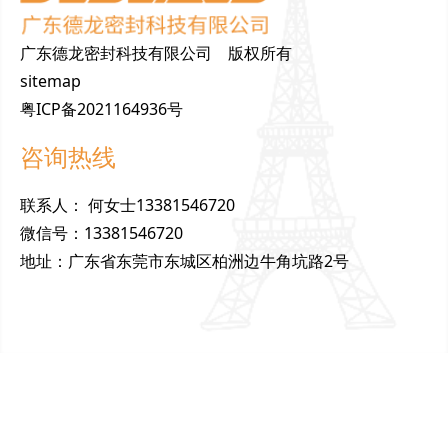
广东德龙密封科技有限公司 版权所有
sitemap
粤ICP备2021164936号
咨询热线
联
系
人
：
何女士13381546720
微
信
号
：
13381546720
地
址
：
广东省东莞市东城区柏洲边牛角坑路2号