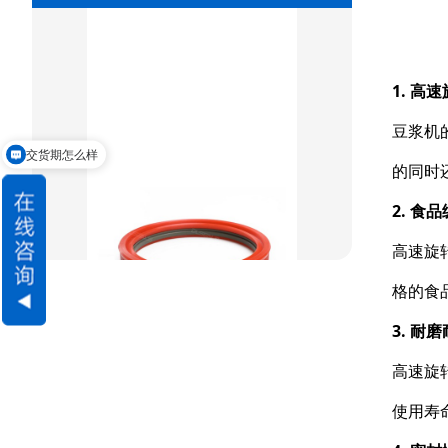
组合密封
重载阶梯组合
1. 高
方型组合圈
豆浆机
阶梯型组合
交货期怎么样
的同时
星型组合
2. 食
星型双O组合
高速旋
阶梯组合封
格的食
方形组合封
3. 耐
双唇同轴密封
高速旋
使用寿