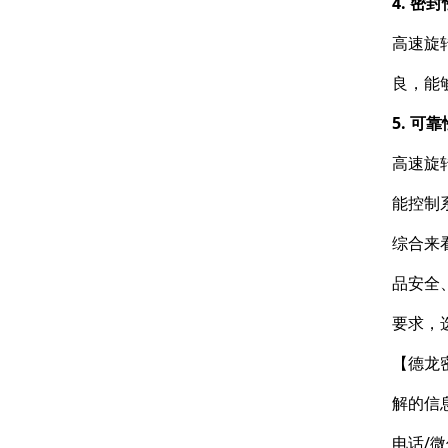
4. 密
高速旋
良，能
5. 
高速旋
能控制
综合来
品安全
要求，
【德龙
解的信
电话/微