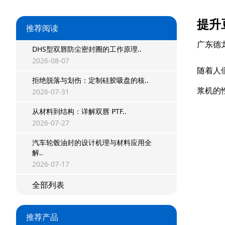
提升
推荐阅读
广东德
DHS型双唇防尘密封圈的工作原理..
2026-08-07
随着人
拒绝脱落与划伤：定制硅胶吸盘的核..
浆机的
2026-07-31
从材料到结构：详解双唇 PTF..
2026-07-27
星型双O组合
汽车轮毂油封的设计机理与材料应用全
解..
阶梯组合封
2026-07-17
方形组合封
全部列表
双唇同轴密封
推荐产品