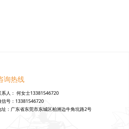
咨询热线
联
系
人
：
何女士13381546720
微
信
号
：
13381546720
地
址
：
广东省东莞市东城区柏洲边牛角坑路2号