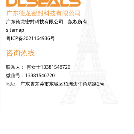
广东德龙密封科技有限公司 版权所有
sitemap
粤ICP备2021164936号
咨询热线
联
系
人
：
何女士13381546720
微
信
号
：
13381546720
地
址
：
广东省东莞市东城区柏洲边牛角坑路2号