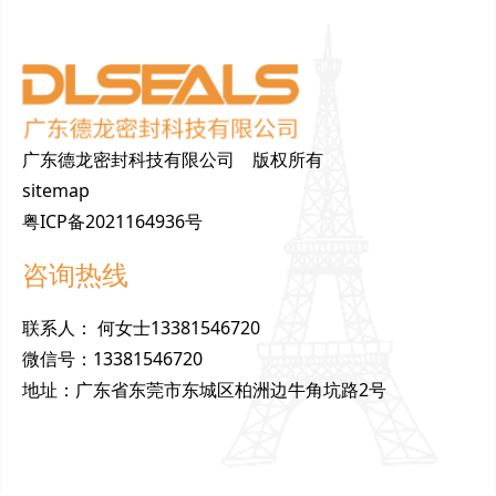
广东德龙密封科技有限公司 版权所有
sitemap
粤ICP备2021164936号
咨询热线
联
系
人
：
何女士13381546720
微
信
号
：
13381546720
地
址
：
广东省东莞市东城区柏洲边牛角坑路2号