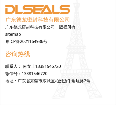
广东德龙密封科技有限公司 版权所有
sitemap
粤ICP备2021164936号
咨询热线
联
系
人
：
何女士13381546720
微
信
号
：
13381546720
地
址
：
广东省东莞市东城区柏洲边牛角坑路2号