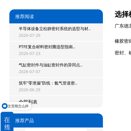
选择
推荐阅读
广东德
半导体设备立柱静密封系统的选型与材..
2026-07-29
橡胶密
PTFE复合材料密封圈选型指南..
密封、
2026-07-23
星型双O组合
气缸密封件与油缸密封件的异同点..
阶梯组合封
2026-07-07
筑牢“零泄漏”防线：氨气管道密..
方形组合封
2026-06-29
双唇同轴密封
交货期怎么样
全部列表
请问可以定制吗
组合密封
推荐产品
重载阶梯组合