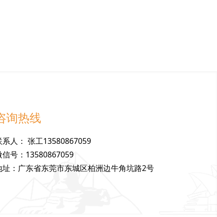
咨询热线
联
系
人
：
张工13580867059
微
信
号
：
13580867059
地
址
：
广东省东莞市东城区柏洲边牛角坑路2号