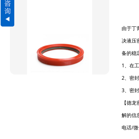
方型组合圈
阶梯型组合
由于丁
星型组合
决液压
星型双O组合
备的稳
阶梯组合封
1、在
方形组合封
2、密
双唇同轴密封
3、密
【德龙
解的信
电话/微