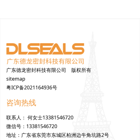
广东德龙密封科技有限公司 版权所有
sitemap
粤ICP备2021164936号
咨询热线
联
系
人
：
何女士13381546720
微
信
号
：
13381546720
地
址
：
广东省东莞市东城区柏洲边牛角坑路2号