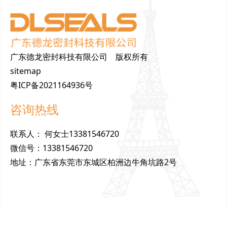
广东德龙密封科技有限公司 版权所有
sitemap
粤ICP备2021164936号
咨询热线
联
系
人
：
何女士13381546720
微
信
号
：
13381546720
地
址
：
广东省东莞市东城区柏洲边牛角坑路2号