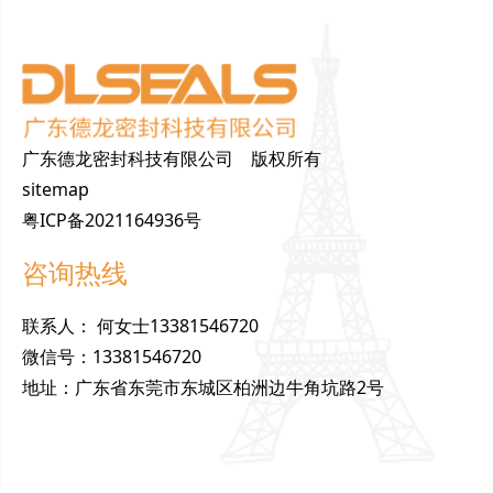
广东德龙密封科技有限公司 版权所有
sitemap
粤ICP备2021164936号
咨询热线
联
系
人
：
何女士13381546720
微
信
号
：
13381546720
地
址
：
广东省东莞市东城区柏洲边牛角坑路2号