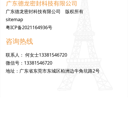
广东德龙密封科技有限公司 版权所有
sitemap
粤ICP备2021164936号
咨询热线
联
系
人
：
何女士13381546720
微
信
号
：
13381546720
地
址
：
广东省东莞市东城区柏洲边牛角坑路2号