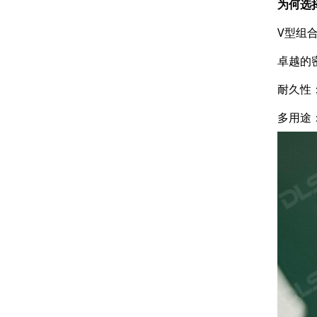
为何选
V型组
卓越的
耐久性
多用途