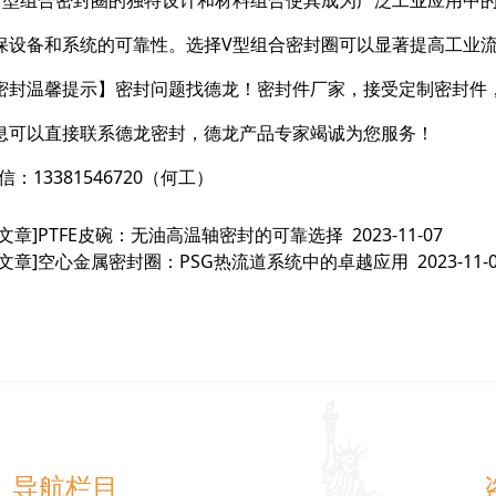
保设备和系统的可靠性。选择V型组合密封圈可以显著提高工业
密封温馨提示】密封问题找德龙！密封件厂家，接受定制密封件
息可以直接联系德龙密封，德龙产品专家竭诚为您服务！
信：13381546720（何工）
文章]
PTFE皮碗：无油高温轴密封的可靠选择
2023-11-07
文章]
空心金属密封圈：PSG热流道系统中的卓越应用
2023-11-
导航栏目