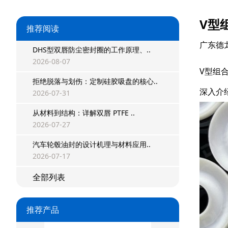
V型
推荐阅读
广东德
DHS型双唇防尘密封圈的工作原理、..
2026-08-07
V型组
拒绝脱落与划伤：定制硅胶吸盘的核心..
深入介
2026-07-31
从材料到结构：详解双唇 PTFE ..
2026-07-27
星型双O组合
汽车轮毂油封的设计机理与材料应用..
阶梯组合封
2026-07-17
方形组合封
全部列表
双唇同轴密封
推荐产品
组合密封