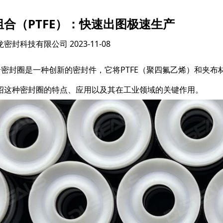
组合（PTFE）：快速出图极速生产
龙密封科技有限公司
2023-11-08
合密封圈是一种创新的密封件，它将PTFE（聚四氟乙烯）和夹
绍这种密封圈的特点、应用以及其在工业领域的关键作用。