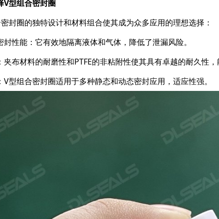
择V型组合密封圈
合密封圈的独特设计和材料组合使其成为众多应用的理想选择：
密封性能：它有效地隔离液体和气体，降低了泄漏风险。
：夹布材料的耐磨性和PTFE的非粘附性使其具有卓越的耐久性
：V型组合密封圈适用于多种静态和动态密封应用，适应性强。