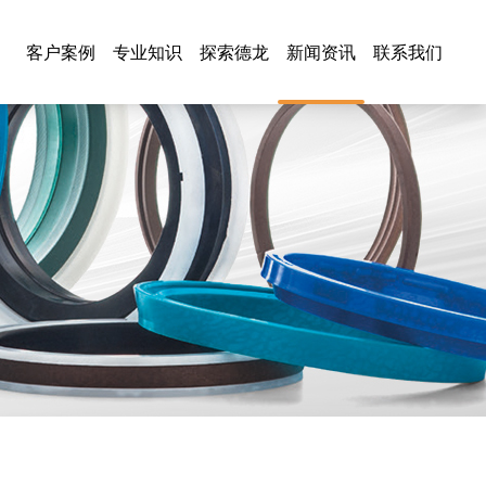
客户案例
专业知识
探索德龙
新闻资讯
联系我们