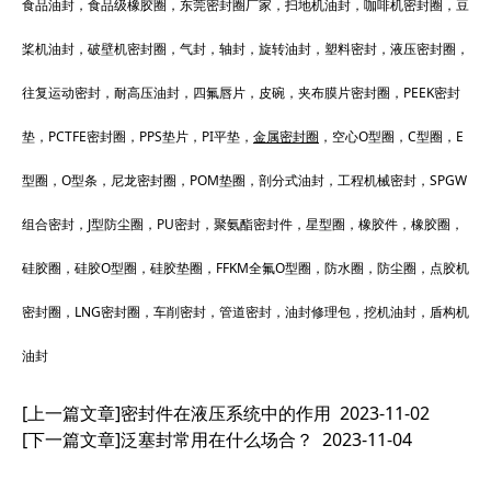
食品油封，食品级橡胶圈，东莞密封圈厂家，扫地机油封，咖啡机密封圈，豆
桨机油封，破壁机密封圈，气封，轴封，旋转油封，塑料密封，液压密封圈，
往复运动密封，耐高压油封，四氟唇片，皮碗，夹布膜片密封圈，PEEK密封
垫，PCTFE密封圈，PPS垫片，PI平垫，
金属密封圈
，空心O型圈，C型圈，E
型圈，O型条，尼龙密封圈，POM垫圈，剖分式油封，工程机械密封，SPGW
组合密封，J型防尘圈，PU密封，聚氨酯密封件，星型圈，橡胶件，橡胶圈，
硅胶圈，硅胶O型圈，硅胶垫圈，FFKM全氟O型圈，防水圈，防尘圈，点胶机
密封圈，LNG密封圈，车削密封，管道密封，油封修理包，挖机油封，盾构机
油封
[上一篇文章]
密封件在液压系统中的作用
2023-11-02
[下一篇文章]
泛塞封常用在什么场合？
2023-11-04