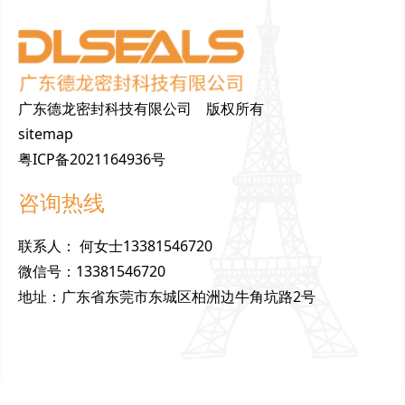
广东德龙密封科技有限公司 版权所有
sitemap
粤ICP备2021164936号
咨询热线
联
系
人
：
何女士13381546720
微
信
号
：
13381546720
地
址
：
广东省东莞市东城区柏洲边牛角坑路2号