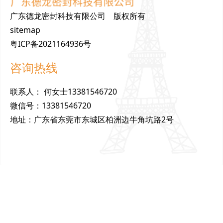
广东德龙密封科技有限公司 版权所有
sitemap
粤ICP备2021164936号
咨询热线
联
系
人
：
何女士13381546720
微
信
号
：
13381546720
地
址
：
广东省东莞市东城区柏洲边牛角坑路2号