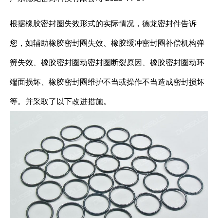
根据橡胶密封圈失效形式的实际情况，德龙密封件告诉
您，如辅助橡胶密封圈失效、橡胶缓冲密封圈补偿机构弹
簧失效、橡胶密封圈动密封圈断裂原因、橡胶密封圈动环
端面损坏、橡胶密封圈维护不当或操作不当造成密封损坏
等。并采取了以下改进措施。