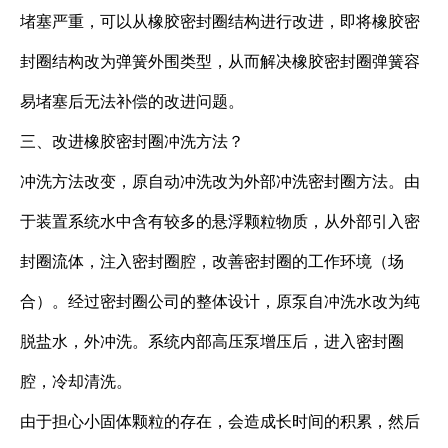
堵塞严重，可以从橡胶密封圈结构进行改进，即将橡胶密
封圈结构改为弹簧外围类型，从而解决橡胶密封圈弹簧容
易堵塞后无法补偿的改进问题。
三、改进橡胶密封圈冲洗方法？
冲洗方法改变，原自动冲洗改为外部冲洗密封圈方法。由
于装置系统水中含有较多的悬浮颗粒物质，从外部引入密
封圈流体，注入密封圈腔，改善密封圈的工作环境（场
合）。经过密封圈公司的整体设计，原泵自冲洗水改为纯
脱盐水，外冲洗。系统内部高压泵增压后，进入密封圈
腔，冷却清洗。
由于担心小固体颗粒的存在，会造成长时间的积累，然后