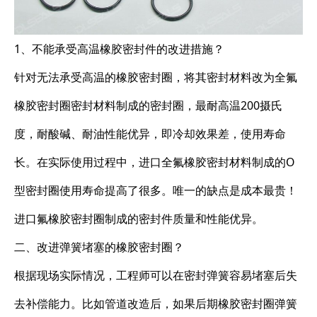
1、不能承受高温橡胶密封件的改进措施？
针对无法承受高温的橡胶密封圈，将其密封材料改为全氟
橡胶密封圈密封材料制成的密封圈，最耐高温200摄氏
度，耐酸碱、耐油性能优异，即冷却效果差，使用寿命
长。在实际使用过程中，进口全氟橡胶密封材料制成的O
型密封圈使用寿命提高了很多。唯一的缺点是成本最贵！
进口氟橡胶密封圈制成的密封件质量和性能优异。
二、改进弹簧堵塞的橡胶密封圈？
根据现场实际情况，工程师可以在密封弹簧容易堵塞后失
去补偿能力。比如管道改造后，如果后期橡胶密封圈弹簧