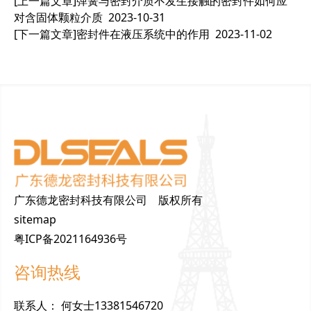
[上一篇文章]
弹簧与密封介质不发生接触的密封件如何应
对含固体颗粒介质
2023-10-31
[下一篇文章]
密封件在液压系统中的作用
2023-11-02
广东德龙密封科技有限公司 版权所有
sitemap
粤ICP备2021164936号
咨询热线
联
系
人
：
何女士13381546720