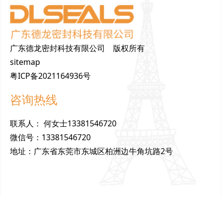
广东德龙密封科技有限公司 版权所有
sitemap
粤ICP备2021164936号
咨询热线
联
系
人
：
何女士13381546720
微
信
号
：
13381546720
地
址
：
广东省东莞市东城区柏洲边牛角坑路2号