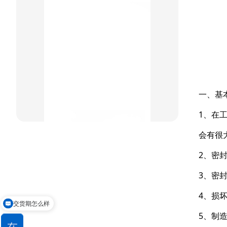
组合密封
重载阶梯组合
方型组合圈
阶梯型组合
一、基
星型组合
1、在
星型双O组合
会有很
阶梯组合封
2、密
方形组合封
3、密
双唇同轴密封
4、损
交货期怎么样
5、制