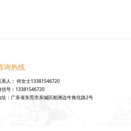
咨询热线
联
系
人
：
何女士13381546720
微
信
号
：
13381546720
地
址
：
广东省东莞市东城区柏洲边牛角坑路2号