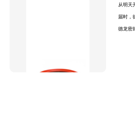
从明天
组合密封
届时，
重载阶梯组合
德龙密
方型组合圈
阶梯型组合
星型组合
星型双O组合
阶梯组合封
方形组合封
双唇同轴密封