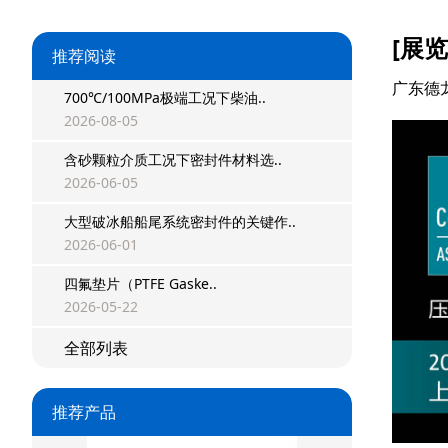
[展
推荐阅读
广东德
700℃/100MPa极端工况下柴油..
2026-08-05
含砂颗粒介质工况下密封件材料选..
2026-06-05
大型破冰船船尾系统密封件的关键作..
2026-06-01
四氟垫片（PTFE Gaske..
星型双O组合
2026-05-22
阶梯组合封
全部列表
方形组合封
推荐产品
双唇同轴密封