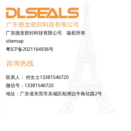
广东德龙密封科技有限公司 版权所有
sitemap
粤ICP备2021164936号
咨询热线
联
系
人
：
何女士13381546720
微
信
号
：
13381546720
地
址
：
广东省东莞市东城区柏洲边牛角坑路2号