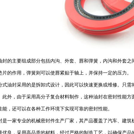
油封的主要组成部分包括内沟、外套、唇和弹簧，内沟和外套之
垫片的作用，弹簧则可以使唇紧贴于轴上，并保持一定的压力。
分式油封采用的是拆卸式设计，因此可以快速更换或维修。只需
。此外，由于采用高分子复合材料制作，这种油封在密封性能方
性能，还可以在各种工作环境下实现可靠的密封性能。
封是一家专业的机械密封件生产厂家，其产品覆盖了汽车、建筑
量优良，采用高品质的材料，经过严格的制造工艺，以确保产品