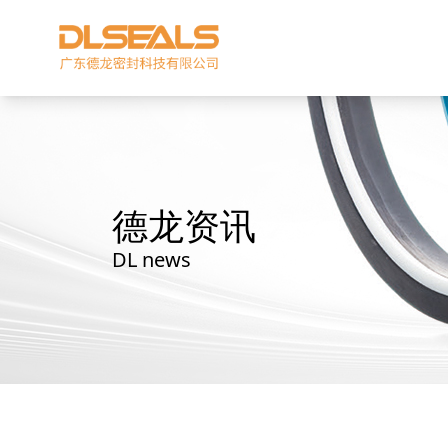
德龙资讯
DL news