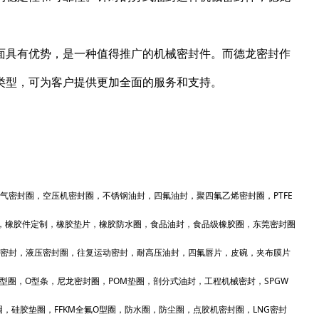
面具有优势，是一种值得推广的机械密封件。而德龙密封作
类型，可为客户提供更加全面的服务和支持。
气密封圈，空压机密封圈，不锈钢油封，四氟油封，聚四氟乙烯密封圈，PTFE
，橡胶件定制，橡胶垫片，橡胶防水圈，食品油封，食品级橡胶圈，东莞密封圈
密封，液压密封圈，往复运动密封，耐高压油封，四氟唇片，皮碗，夹布膜片
，E型圈，O型条，尼龙密封圈，POM垫圈，剖分式油封，工程机械密封，SPGW
，硅胶垫圈，FFKM全氟O型圈，防水圈，防尘圈，点胶机密封圈，LNG密封