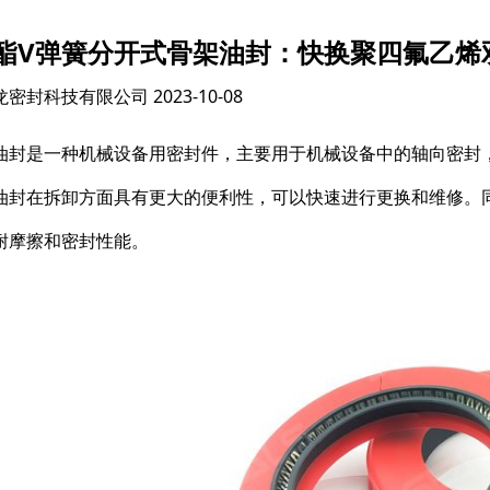
酯V弹簧分开式骨架油封：快换聚四氟乙烯
龙密封科技有限公司
2023-10-08
油封是一种机械设备用密封件，主要用于机械设备中的轴向密封
油封在拆卸方面具有更大的便利性，可以快速进行更换和维修。
耐摩擦和密封性能。