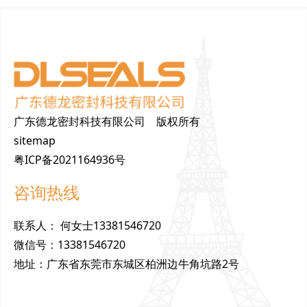
广东德龙密封科技有限公司 版权所有
sitemap
粤ICP备2021164936号
咨询热线
联
系
人
：
何女士13381546720
微
信
号
：
13381546720
地
址
：
广东省东莞市东城区柏洲边牛角坑路2号