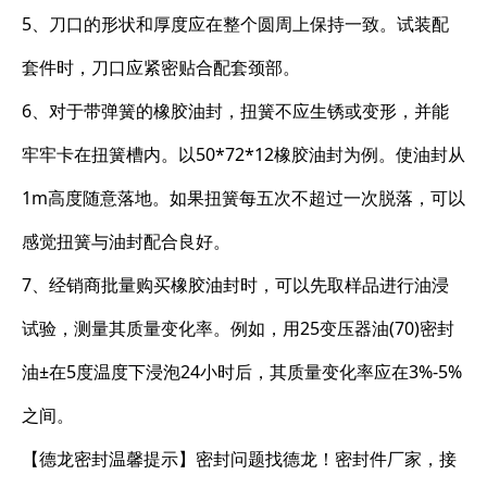
5、刀口的形状和厚度应在整个圆周上保持一致。试装配
套件时，刀口应紧密贴合配套颈部。
6、对于带弹簧的橡胶油封，扭簧不应生锈或变形，并能
牢牢卡在扭簧槽内。以50*72*12橡胶油封为例。使油封从
1m高度随意落地。如果扭簧每五次不超过一次脱落，可以
感觉扭簧与油封配合良好。
7、经销商批量购买橡胶油封时，可以先取样品进行油浸
试验，测量其质量变化率。例如，用25变压器油(70)密封
油±在5度温度下浸泡24小时后，其质量变化率应在3%-5%
之间。
【德龙密封温馨提示】密封问题找德龙！密封件厂家，接