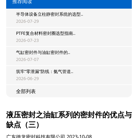
推荐阅读
半导体设备立柱静密封系统的选型..
2026-07-29
PTFE复合材料密封圈选型指南..
2026-07-23
气缸密封件与油缸密封件的..
2026-07-07
筑牢“零泄漏”防线：氨气管道..
2026-06-29
全部列表
液压密封之油缸系列的密封件的优点与
缺点（三）
广东德龙密封科技有限公司
2023-10-08