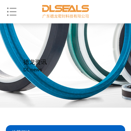
德龙资讯
DL news