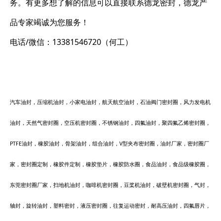
务。有更多想了解的信息可以直接联系德龙密封，德龙产
品专家竭诚为您服务！
电话/微信：13381546720（何工）
汽车油封，压缩机油封，小家电油封，航天航空油封，石油阀门密封圈，风力发电机
油封，天然气密封圈，空压机密封圈，不锈钢油封，四氟油封，聚四氟乙烯密封圈，
PTFE油封，橡胶油封，骨架油封，组合油封，V型夹布密封圈，油封厂家，密封圈厂
家，密封圈定制，橡胶件定制，橡胶垫片，橡胶防水圈，食品油封，食品级橡胶圈，
东莞密封圈厂家，扫地机油封，咖啡机密封圈，豆桨机油封，破壁机密封圈，气封，
轴封，旋转油封，塑料密封，液压密封圈，往复运动密封，耐高压油封，四氟唇片，