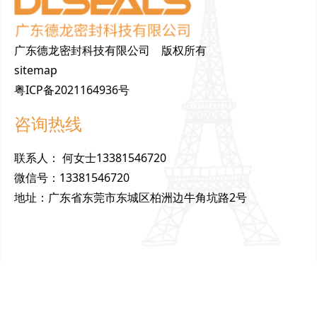
广东德龙密封科技有限公司 版权所有
sitemap
粤ICP备2021164936号
咨询热线
联
系
人
：
何女士13381546720
微
信
号
：
13381546720
地
址
：
广东省东莞市东城区柏洲边牛角坑路2号