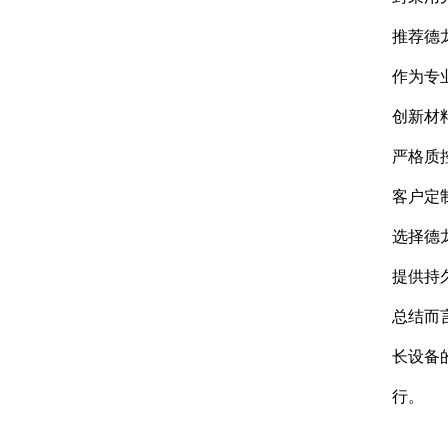
推荐德
作为专
创新材
严格质
客户定
选择德
提供持
总结而
长设备
行。