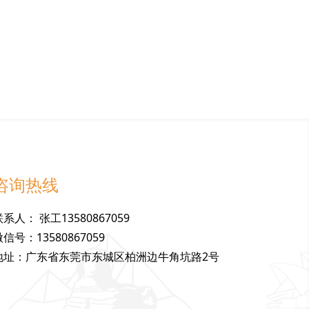
咨询热线
联
系
人
：
张工13580867059
微
信
号
：
13580867059
地
址
：
广东省东莞市东城区柏洲边牛角坑路2号