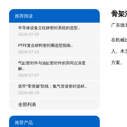
骨架
推荐阅读
广东德
半导体设备立柱静密封系统的选型..
2026-07-29
在机械
PTFE复合材料密封圈选型指南..
入。本
2026-07-23
方案。
气缸密封件与油缸密封件的异同点深度
解..
星型双O组合
2026-07-07
阶梯组合封
筑牢“零泄漏”防线：氨气管道密封选材..
2026-06-29
方形组合封
全部列表
双唇同轴密封
组合密封
推荐产品