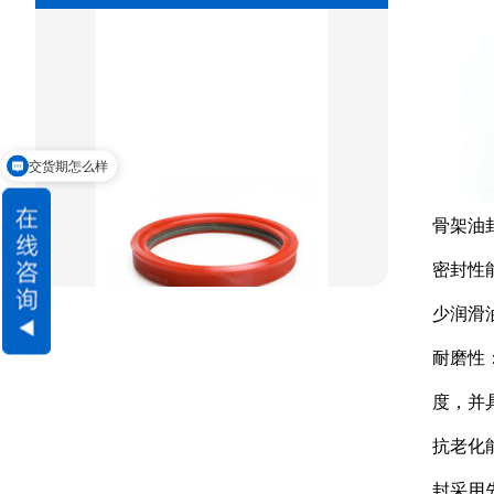
重载阶梯组合
方型组合圈
阶梯型组合
交货期怎么样
星型组合
请问可以定制吗
星型双O组合
骨架油
阶梯组合封
密封性
少润滑
方形组合封
耐磨性
双唇同轴密封
度，并
抗老化
封采用