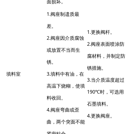
面损坏。
1.阀座制遗质最
差。
1.更换阀杆。
2.阀座因介质腐蚀
2.阀座表面喷涂防
或放置不当而生
腐材料，并制定防
锈。
锈措施。
填料室
3.填料中有油，在
3.当介质温度超过
高温下烧糊，使填
190℃时，可选用
料收回。
石墨填料。
4.阀座弯曲或歪
4.更换阀座。
曲，两个突面不能
紧密贴合。