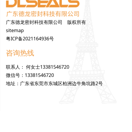
广东德龙密封科技有限公司 版权所有
sitemap
粤ICP备2021164936号
咨询热线
联
系
人
：
何女士13381546720
微
信
号
：
13381546720
地
址
：
广东省东莞市东城区柏洲边牛角坑路2号