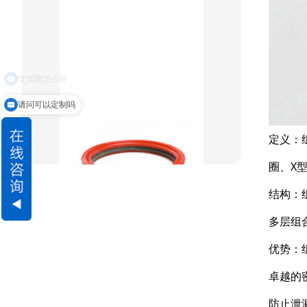
重载阶梯组合
方型组合圈
阶梯型组合
请问可以定制吗
星型组合
定义：
星型双O组合
圈、X
阶梯组合封
结构：
方形组合封
多层组
双唇同轴密封
优势：
卓越的
防止泄