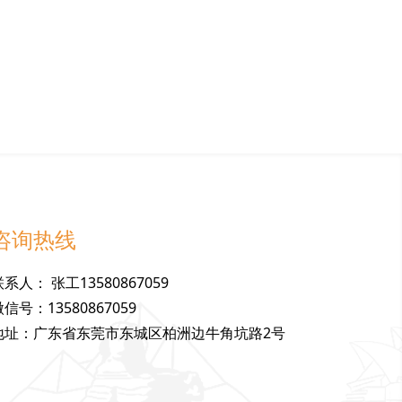
咨询热线
联
系
人
：
张工13580867059
微
信
号
：
13580867059
地
址
：
广东省东莞市东城区柏洲边牛角坑路2号