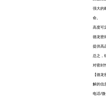
强大的
命。
高度可
德龙密
提供高
总之，
对密封
【德龙
解的信
电话/微