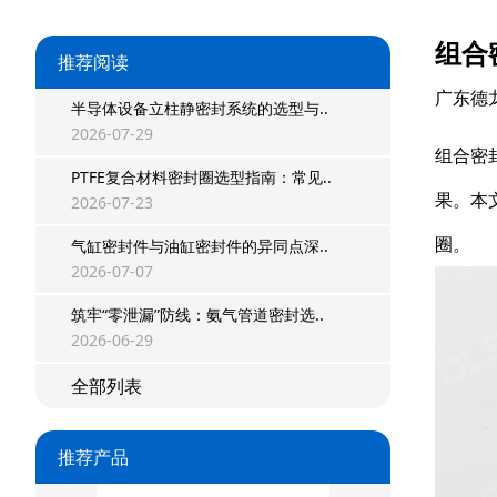
组合
推荐阅读
广东德
半导体设备立柱静密封系统的选型与..
2026-07-29
组合密
PTFE复合材料密封圈选型指南：常见..
果。本
2026-07-23
圈。
气缸密封件与油缸密封件的异同点深..
2026-07-07
星型双O组合
筑牢“零泄漏”防线：氨气管道密封选..
阶梯组合封
2026-06-29
全部列表
方形组合封
双唇同轴密封
推荐产品
组合密封