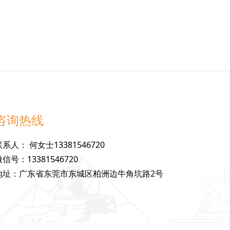
咨询热线
联
系
人
：
何女士13381546720
微
信
号
：
13381546720
地
址
：
广东省东莞市东城区柏洲边牛角坑路2号