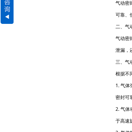
气动密
可靠、
二、气
气动密
泄漏，
三、气
根据不
1. 
密封可
2. 
于高速