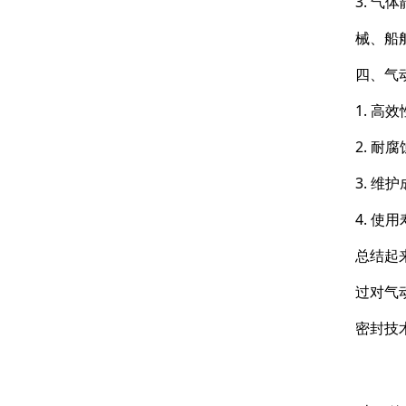
3. 
械、船
四、气
1. 
2. 
3. 
4. 
总结起
过对气
密封技