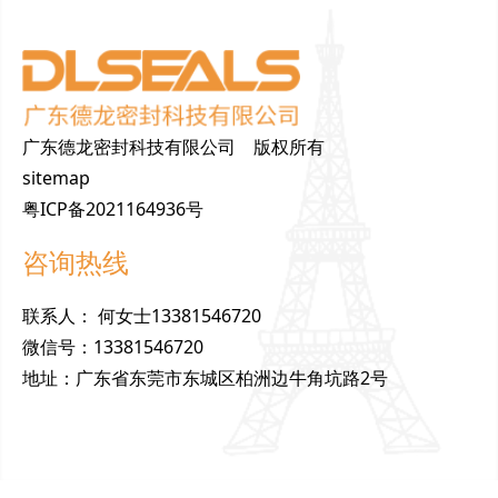
广东德龙密封科技有限公司 版权所有
sitemap
粤ICP备2021164936号
咨询热线
联
系
人
：
何女士13381546720
微
信
号
：
13381546720
地
址
：
广东省东莞市东城区柏洲边牛角坑路2号