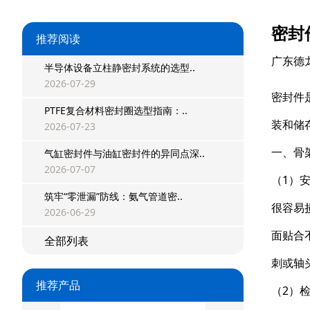
密封
推荐阅读
广东德
半导体设备立柱静密封系统的选型..
星型双O组合
2026-07-29
密封件
PTFE复合材料密封圈选型指南：..
阶梯组合封
装和储
2026-07-23
方形组合封
一、骨
气缸密封件与油缸密封件的异同点深..
2026-07-07
双唇同轴密封
（1）
筑牢“零泄漏”防线：氨气管道密..
组合密封
很容易
2026-06-29
面贴合
重载阶梯组合
全部列表
刺或轴
方型组合圈
推荐产品
（2）
阶梯型组合