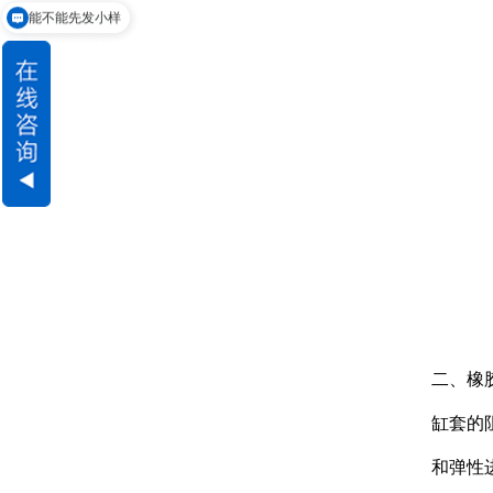
交货期怎么样
二、橡
缸套的
和弹性