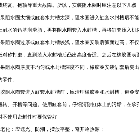
成烧瓦、抱轴等重大故障。所以，安装阻水圈时应注意以下几点
如果阻水圈太细或缸套水封槽太深，阻水圈进入缸套水封槽后不
上耐水的钙基润滑脂，再将阻水圈套入水封槽，再将缸套压入机
如果阻水圈过厚或缸套水封槽较浅，阻水圈安装后弧面过高，不
纸对称打磨，直到装入水封槽后凸出高度合适。之后在橡胶圈表
如果阻水圈厚度不均匀或水封槽深度不同，橡胶圈安装缸套后突
的零件。
橡胶阻水圈套进入缸套水封槽前，应清理橡胶圈和水封槽，避免
扭转、开槽等问题。使用缸套前，仔细清除缸体上的污垢，在承
时不使用密封件时要保管好
防老化：应遮光、防潮，摆放平整，避开冷热源；