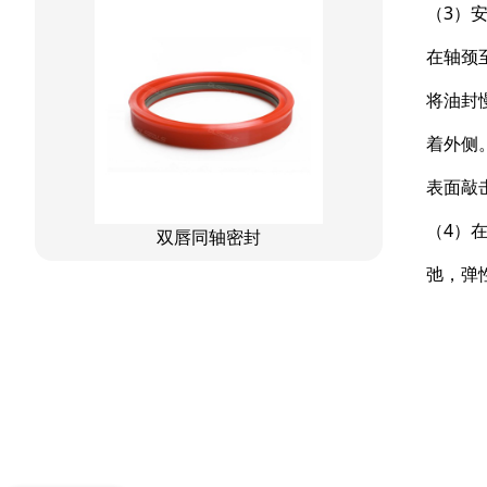
（3）
星型组合
在轴颈
星型双O组合
将油封
阶梯组合封
着外侧
方形组合封
表面敲
双唇同轴密封
（4）
弛，弹
能不能先发小样