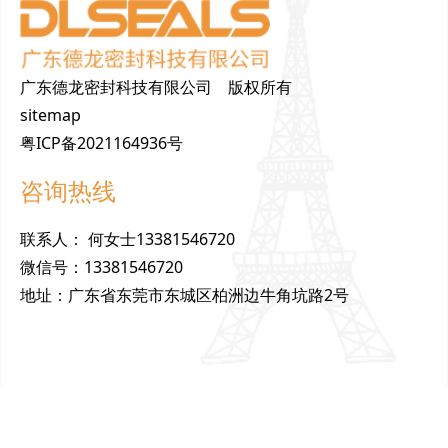
广东德龙密封科技有限公司 版权所有
sitemap
粤ICP备2021164936号
咨询热线
联
系
人
：
何女士13381546720
微
信
号
：
13381546720
地
址
：
广东省东莞市东城区柏洲边牛角坑路2号