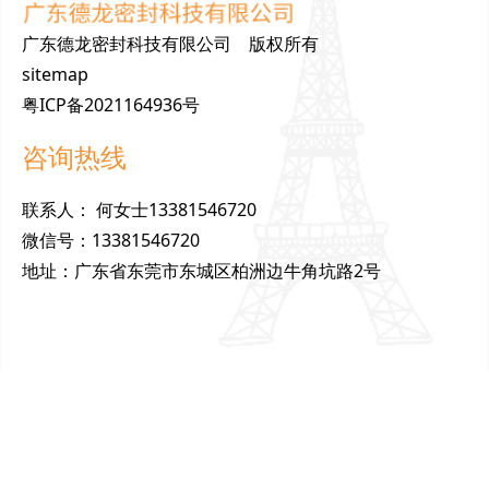
广东德龙密封科技有限公司 版权所有
sitemap
粤ICP备2021164936号
咨询热线
联
系
人
：
何女士13381546720
微
信
号
：
13381546720
地
址
：
广东省东莞市东城区柏洲边牛角坑路2号