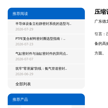
压缩
推荐阅读
广东德
星型双O组合
半导体设备立柱静密封系统的选型与..
2026-07-29
阶梯组合封
引言：
PTFE复合材料密封圈选型指南：..
备的高
方形组合封
2026-07-23
方面。
气缸密封件与油缸密封件的异同点..
双唇同轴密封
2026-07-07
组合密封
筑牢“零泄漏”防线：氨气管道密封..
2026-06-29
重载阶梯组合
全部列表
方型组合圈
阶梯型组合
推荐产品
星型组合