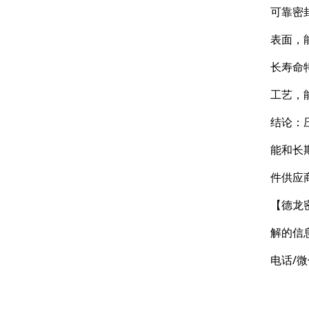
可靠密
表面，
长寿命
工艺，
结论：
能和长
件供应
【德龙
解的信
电话/微