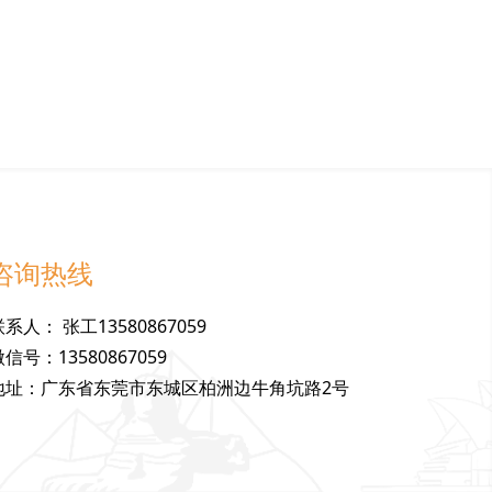
咨询热线
联
系
人
：
张工13580867059
微
信
号
：
13580867059
地
址
：
广东省东莞市东城区柏洲边牛角坑路2号