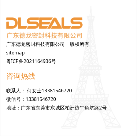
广东德龙密封科技有限公司 版权所有
sitemap
粤ICP备2021164936号
咨询热线
联
系
人
：
何女士13381546720
微
信
号
：
13381546720
地
址
：
广东省东莞市东城区柏洲边牛角坑路2号