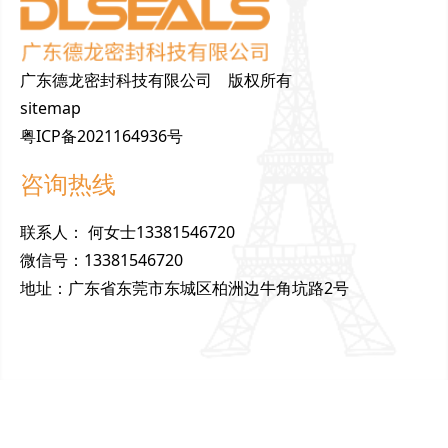
广东德龙密封科技有限公司 版权所有
sitemap
粤ICP备2021164936号
咨询热线
联
系
人
：
何女士13381546720
微
信
号
：
13381546720
地
址
：
广东省东莞市东城区柏洲边牛角坑路2号