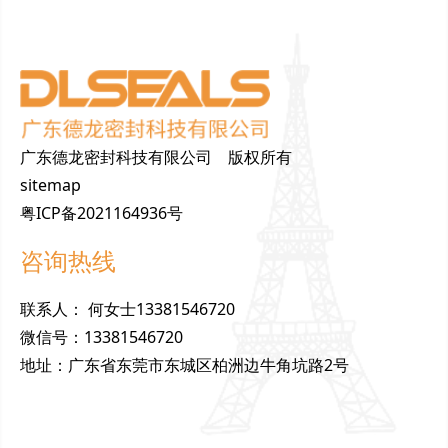
广东德龙密封科技有限公司 版权所有
sitemap
粤ICP备2021164936号
咨询热线
联
系
人
：
何女士13381546720
微
信
号
：
13381546720
地
址
：
广东省东莞市东城区柏洲边牛角坑路2号