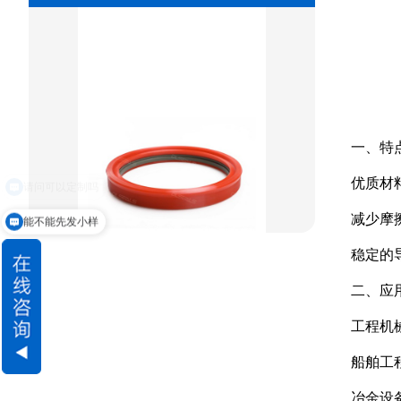
方型组合圈
阶梯型组合
星型组合
一、特
星型双O组合
优质材
阶梯组合封
减少摩
能不能先发小样
方形组合封
稳定的
双唇同轴密封
二、应
工程机
船舶工
冶金设