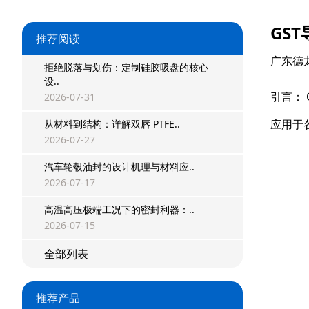
GS
推荐阅读
广东德
拒绝脱落与划伤：定制硅胶吸盘的核心
设..
引言：
2026-07-31
应用于
从材料到结构：详解双唇 PTFE..
2026-07-27
星型双O组合
汽车轮毂油封的设计机理与材料应..
阶梯组合封
2026-07-17
高温高压极端工况下的密封利器：..
方形组合封
2026-07-15
双唇同轴密封
全部列表
组合密封
推荐产品
重载阶梯组合