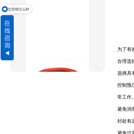
组合密封
交货期怎么样
重载阶梯组合
方型组合圈
阶梯型组合
为了有
星型组合
合理选
星型双O组合
选择具
阶梯组合封
控制预
方形组合封
常工作
避免润
双唇同轴密封
封处有
避免过