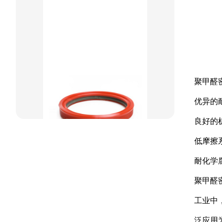
重载阶梯组合
方型组合圈
阶梯型组合
星型组合
聚甲醛
星型双O组合
优异的
阶梯组合封
良好的
方形组合封
低摩擦
双唇同轴密封
耐化学
聚甲醛
工业中
泛应用