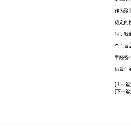
作为聚
稳定的
时，我
总而言
甲醛密
供最佳
[上一篇
[下一篇