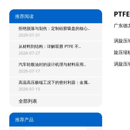
PT
推荐阅读
广东德
拒绝脱落与划伤：定制硅胶吸盘的核心..
2026-07-31
涡旋压
从材料到结构：详解双唇 PTFE 不..
旋压缩
2026-07-27
星型双O组合
涡旋压
汽车轮毂油封的设计机理与材料应用..
2026-07-17
阶梯组合封
高温高压极端工况下的密封利器：金属..
方形组合封
2026-07-15
双唇同轴密封
全部列表
组合密封
推荐产品
重载阶梯组合