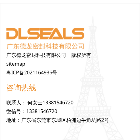
广东德龙密封科技有限公司 版权所有
sitemap
粤ICP备2021164936号
咨询热线
联
系
人
：
何女士13381546720
微
信
号
：
13381546720
地
址
：
广东省东莞市东城区柏洲边牛角坑路2号