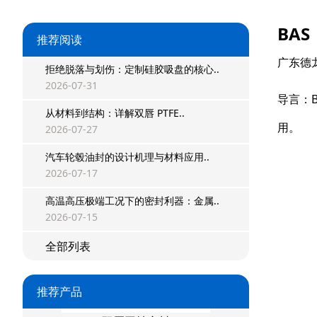
方形组合封
BA
双唇同轴密封
推荐阅读
广东德
组合密封
拒绝脱落与划伤：定制硅胶吸盘的核心..
2026-07-31
重载阶梯组合
导言：
从材料到结构：详解双唇 PTFE..
方型组合圈
用。
2026-07-27
阶梯型组合
汽车轮毂油封的设计机理与材料应用..
2026-07-17
星型组合
高温高压极端工况下的密封利器：金属..
2026-07-15
星型双O组合
全部列表
阶梯组合封
方形组合封
推荐产品
双唇同轴密封