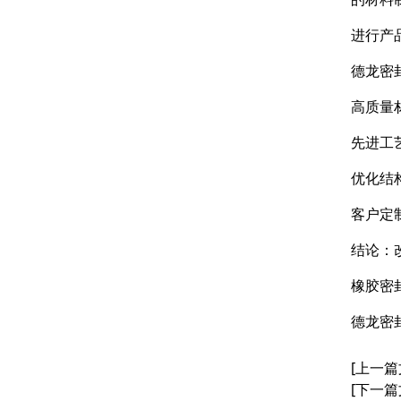
进行产
德龙密
高质量
先进工
优化结
客户定
结论：
橡胶密
德龙密
[上一篇
[下一篇