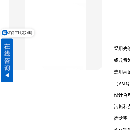
双唇同轴密封
组合密封
重载阶梯组合
请问可以定制吗
方型组合圈
采用先
阶梯型组合
或超音
星型组合
选用高
星型双O组合
（VM
阶梯组合封
设计合
方形组合封
污垢和
双唇同轴密封
德龙密
的材料